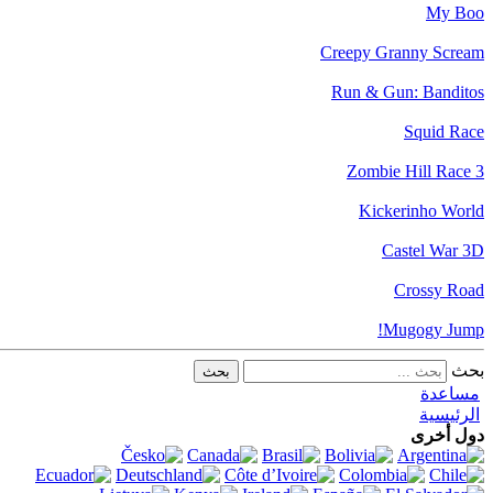
My Boo
Creepy Granny Scream
Run & Gun: Banditos
Squid Race
Zombie Hill Race 3
Kickerinho World
Castel War 3D
Crossy Road
Mugogy Jump!
بحث
مساعدة
الرئيسية
دول أخرى