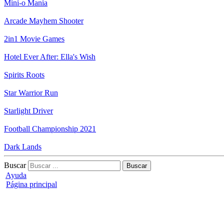
Mini-o Mania
Arcade Mayhem Shooter
2in1 Movie Games
Hotel Ever After: Ella's Wish
Spirits Roots
Star Warrior Run
Starlight Driver
Football Championship 2021
Dark Lands
Buscar
Ayuda
Página principal