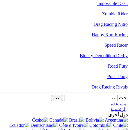
Impossible Dash
Zombie Rider
Drag Racing Nitro
Happy Kart Racing
Speed Racer
Blocky Demolition Derby
Road Fury
Polar Pong
Drag Racing Rivals
بحث
مساعدة
الرئيسية
دول أخرى