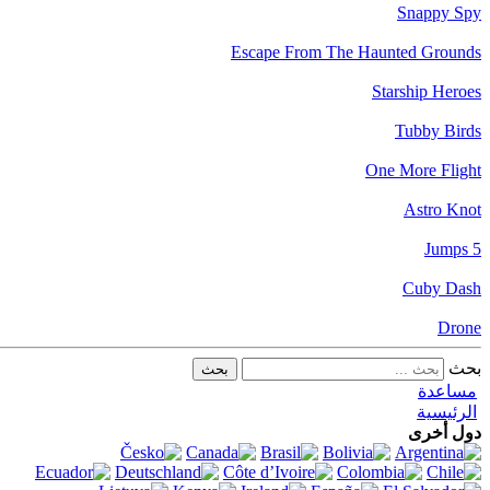
Snappy Spy
Escape From The Haunted Grounds
Starship Heroes
Tubby Birds
One More Flight
Astro Knot
5 Jumps
Cuby Dash
Drone
بحث
مساعدة
الرئيسية
دول أخرى