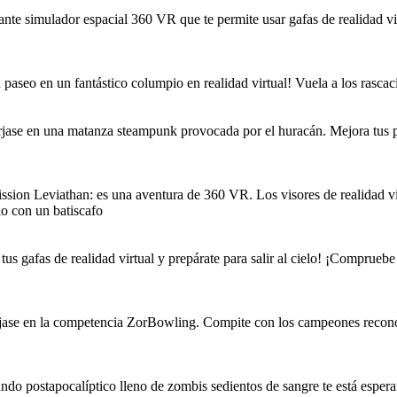
e simulador espacial 360 VR que te permite usar gafas de realidad vi
eo en un fantástico columpio en realidad virtual! Vuela a los rascaci
se en una matanza steampunk provocada por el huracán. Mejora tus per
 Leviathan: es una aventura de 360 ​​VR. Los visores de realidad virt
io con un batiscafo
s gafas de realidad virtual y prepárate para salir al cielo! ¡Comprueb
se en la competencia ZorBowling. Compite con los campeones reconocid
postapocalíptico lleno de zombis sedientos de sangre te está esperand