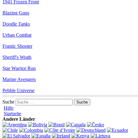
1941 Frozen Front
Blazing Guns
Doodle Tanks
Urban Combat
Frantic Shooter
Sheriff's Wrath
Star Warrior Run
Marine Avengers
Pebble Universe
Suche
Hilfe
Startseite
Andere Länder