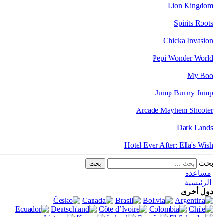
Lion Kingdom
Spirits Roots
Chicka Invasion
Pepi Wonder World
My Boo
Jump Bunny Jump
Arcade Mayhem Shooter
Dark Lands
Hotel Ever After: Ella's Wish
بحث
مساعدة
الرئيسية
دول أخرى