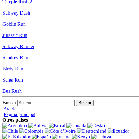
Temple Rush 2
Subway Dash
Goblin Run
Jurassic Run
Subway Runner
Shadow Run
Birdy Run
Santa Run
Bus Rush
Buscar
Ayuda
Página principal
Otros países